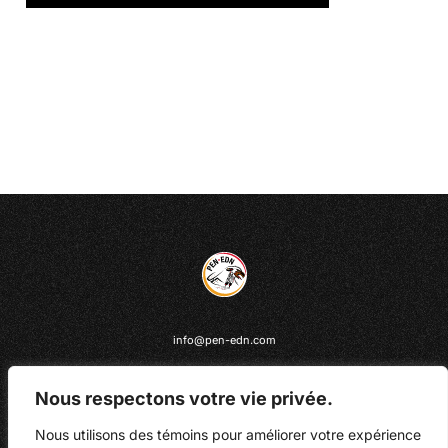
info@pen-edn.com
418 842-1540
250, place Chef-Michel-Laveau, bureau 102
Nous respectons votre vie privée.
Wendake (Québec) G0A 4V0
Nous utilisons des témoins pour améliorer votre expérience